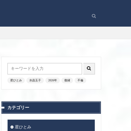
星ひとみ
水晶玉子
2026年
復縁
不倫
カテゴリー
星ひとみ