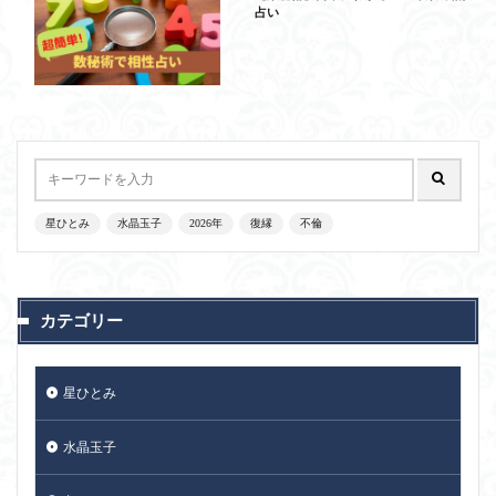
占い
星ひとみ
水晶玉子
2026年
復縁
不倫
カテゴリー
星ひとみ
水晶玉子