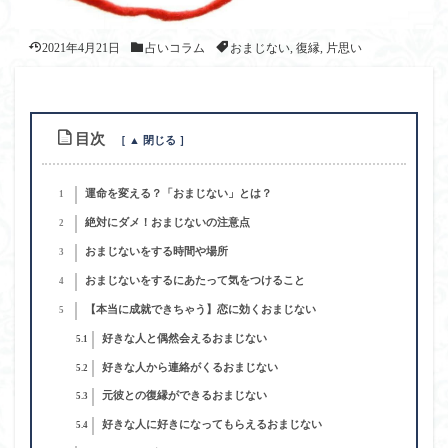
2021年4月21日
占いコラム
おまじない
,
復縁
,
片思い
目次
運命を変える？「おまじない」とは？
1
絶対にダメ！おまじないの注意点
2
おまじないをする時間や場所
3
おまじないをするにあたって気をつけること
4
【本当に成就できちゃう】恋に効くおまじない
5
好きな人と偶然会えるおまじない
5.1
好きな人から連絡がくるおまじない
5.2
元彼との復縁ができるおまじない
5.3
好きな人に好きになってもらえるおまじない
5.4