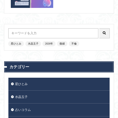
星ひとみ
水晶玉子
2026年
復縁
不倫
カテゴリー
星ひとみ
水晶玉子
占いコラム