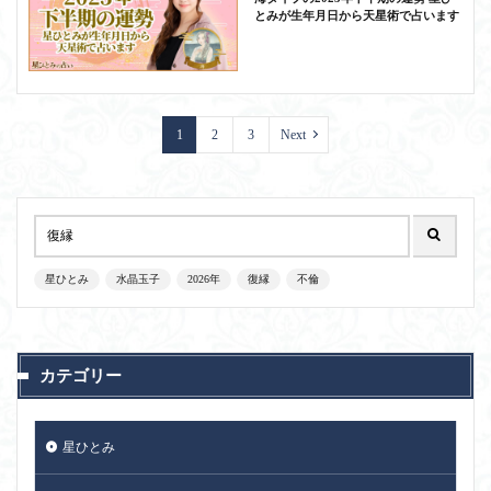
とみが生年月日から天星術で占います
1
2
3
Next
星ひとみ
水晶玉子
2026年
復縁
不倫
カテゴリー
星ひとみ