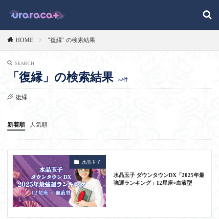
HOME
"復縁" の検索結果
SEARCH
「復縁」の検索結果
52件
復縁
新着順
人気順
水晶玉子
水晶玉子 ダウンタウンDX「2025年最
強運ランキング」12星座×血液型