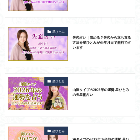
星ひとみ
失恋占い｜諦める？失恋から立ち直る
方法を星ひとみが生年月日で無料で占
います
星ひとみ
山脈タイプの2026年の運勢 星ひとみ
の天星術占い
星ひとみ
海タイプの2025年下半期の運勢 星ひ